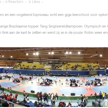
n
0 Reactie's
0
Likes
ters en een ongekend topniveau. echt een giga leerschool voor opko
 jarige Braziliaanse topper Tang Sing(wereldkampioen, Olympisch en
en flink aan de kant te zetten en werd zij 1e in de poule. Robin weer e