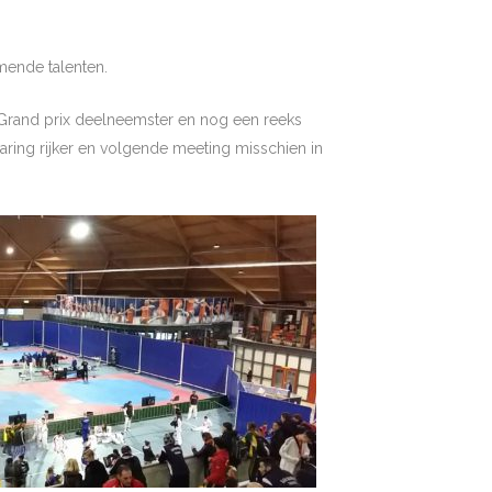
mende talenten.
 Grand prix deelneemster en nog een reeks
rvaring rijker en volgende meeting misschien in