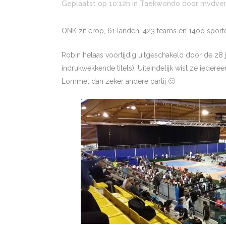
Geplaatst op 10:12h
in
Taekwondo
door
mvdve
ONK zit erop, 61 landen, 423 teams en 14oo spor
Robin helaas voortijdig uitgeschakeld door de 28
indrukwekkende titels). Uiteindelijk wist ze iedere
Lommel dan zeker andere
partij
🙂