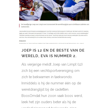
JOEP IS 12 EN DE BESTE VAN DE
WERELD, EVA IS NUMMER 2.
Als vierjarige meldt Joep van Limpt (12)
zich bij een vechtsportvereniging om
zich te bekwamen in taekwondo.
Inmiddels is hij de nummer één op de
wereldranglijst bij de cadetten.
BoosOmdat hun zoon vaak boos werd,
leek het zijn ouders beter als hij de