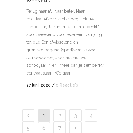
WEEKEND…
Terug naar af… Naar beter, Naar
resultaat!After vakantie, begin nieuw
schooljaar,“Je kunt meer dan je denkt”
sport weekend voor iedereen, van jong
tot oud!Een afwisselend en
grensverleggend (sport)weekje waar
samenwerken, sterk het nieuwe
schooljaar in en “meer dan je zelf denkt”
centraal staan. We gaan...
27 juni, 2020
/
0 Reactie's
1
2
3
4
5
6
7