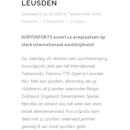
LEUSDEN
Geplaatst op 20:08h
in
Taekwondo
door
mvdven
0 Reactie's
0
Likes
KORYOSPORTS scoort 12 ereplaatsen op
sterk internationaal wedstrijdveld
Op zaterdag 26 oktober nam sportvereniging
KoryoSports deel aan het Internationaal
Taekwondo Toernooi TTE Open in Leusden
(NL). Met 440 sporters, afkomstig van 54
clubteams uit 9 landen waaronder België,
Duitsland, Engeland, Denemarken, Spanje,
Marokko en Ierland was het weer een sterk
bezet deelnemersveld. KoryoSports nam
deel met 13 sporters waarnaast jammer
genoeg 8 van onze sporters geen