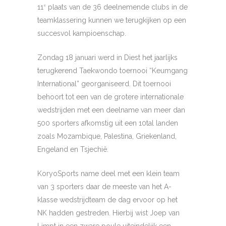
11
plaats van de 36 deelnemende clubs in de
e
teamklassering kunnen we terugkijken op een
succesvol kampioenschap.
Zondag 18 januari werd in Diest het jaarlijks
terugkerend Taekwondo toernooi “Keumgang
International” georganiseerd. Dit toernooi
behoort tot een van de grotere internationale
wedstrijden met een deelname van meer dan
500 sporters afkomstig uit een 10tal landen
zoals Mozambique, Palestina, Griekenland,
Engeland en Tsjechië.
KoryoSports name deel met een klein team
van 3 sporters daar de meeste van het A-
klasse wedstrijdteam de dag ervoor op het
NK hadden gestreden. Hierbij wist Joep van
Limpt in een zware poule uiteindelijk een