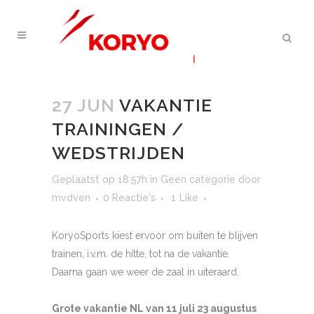
27 JUN
VAKANTIE
TRAININGEN /
WEDSTRIJDEN
Geplaatst op 18:57h
in
Geen categorie
door
mvdven
0 Reactie's
1
Like
KoryoSports kiest ervoor om buiten te blijven
trainen, i.v.m. de hitte, tot na de vakantie.
Daarna gaan we weer de zaal in uiteraard.
Grote vakantie NL van 11 juli 23 augustus