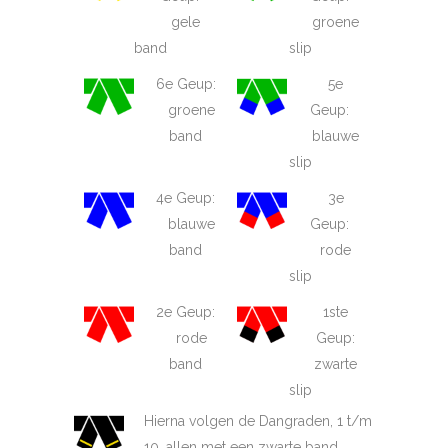
gele
groene
band
slip
6e Geup:
5e
groene
Geup:
band
blauwe
slip
4e Geup:
3e
blauwe
Geup:
band
rode
slip
2e Geup:
1ste
rode
Geup:
band
zwarte
slip
Hierna volgen de Dangraden, 1 t/m
10, allen met een zwarte band.