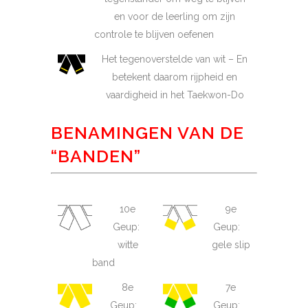
en voor de leerling om zijn
controle te blijven oefenen
Het tegenoverstelde van wit – En
betekent daarom rijpheid en
vaardigheid in het Taekwon-Do
BENAMINGEN VAN DE
“BANDEN”
10e
9e
Geup:
Geup:
witte
gele slip
band
8e
7e
Geup:
Geup: